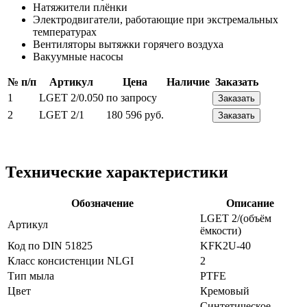
Натяжители плёнки
Электродвигатели, работающие при экстремальных
температурах
Вентиляторы вытяжки горячего воздуха
Вакуумные насосы
№ п/п
Артикул
Цена
Наличие
Заказать
1
LGET 2/0.050
по запросу
Заказать
2
LGET 2/1
180 596 руб.
Заказать
Технические характеристики
Обозначение
Описание
LGET 2/(объём
Артикул
ёмкости)
Код по DIN 51825
KFK2U-40
Класс консистенции NLGI
2
Тип мыла
PTFE
Цвет
Кремовый
Синтетическое