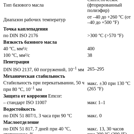
Тип базового масла
(фторированный
полиэфир)
от –40 до +260 °C (от
Диапазон рабочих температур
–40 до +500 °F)
Точка каплепадения
по DIN ISO 2176
>300 °C (>570 °F)
Вязкость базового масла
40 °C, мм²/с
400
100 °C, мм²/с
38
Пенетрация
–1
265–295
DIN ISO 2137, 60 погружений, 10
мм
Механическая стабильность
Стабильность при перекатывании, 50 ч
макс. ±30 при 130 °C
–1
(265 °F)
при 80 °C, 10
мм
Защита от коррозии
Emcor:
– стандарт ISO 11007
макс 1–1
Водостойкость
по DIN 51 807/1, 3 часа при 90 °C
макс. 0
Маслоотделение
по DIN 51 817, 7 дней при 40 °C,
макс. 13, 30 часов