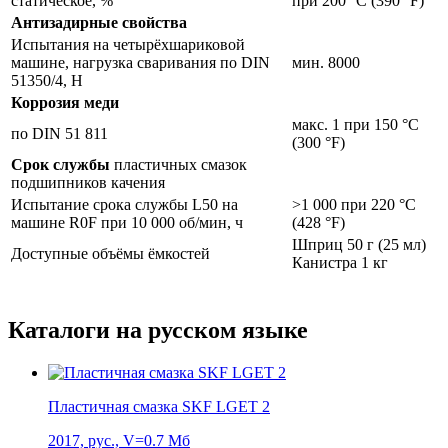
статическое, %
при 200 °C (390 °F)
Антизадирные свойства
Испытания на четырёхшариковой
машине, нагрузка сваривания по DIN
мин. 8000
51350/4, Н
Коррозия меди
макс. 1 при 150 °C
по DIN 51 811
(300 °F)
Срок службы
пластичных смазок
подшипников качения
Испытание срока службы L50 на
>1 000 при 220 °C
машине R0F при 10 000 об/мин, ч
(428 °F)
Шприц 50 г (25 мл)
Доступные объёмы ёмкостей
Канистра 1 кг
Каталоги на русском языке
Пластичная смазка SKF LGET 2
2017, рус., V=0.7 Мб